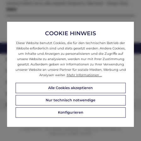
Verkauf steht eine alte stabile Sitzbank / Bankerl Diese Holz…
Mehr
COOKIE HINWEIS
Diese Website benutzt Cookies, die für den technischen Betrieb der
webshop@ifantik.at
0043 660 3230000
Website erforderlich sind und stets gesetzt werden. Andere Cookies,
um Inhalte und Anzeigen zu personalisieren und die Zugriffe auf
Persönliche Beratung
unsere Website zu analysieren, werden nur mit Ihrer Zustimmung
gesetzt. Außerdem geben wir Informationen zu Ihrer Verwendung
unserer Website an unsere Partner für soziale Medien, Werbung und
Unser Sortiment
Analysen weiter.
Mehr Informationen ...
Informationen
Alle Cookies akzeptieren
Zahlungsarten
Nur technisch notwendige
Newsletter
Konfigurieren
© 2026 ifAntik - Alle Rechte vorbehalten. Theme by
ThemeWare®
Website by
WEBSCHMIEDE