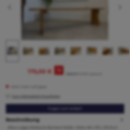
%
175,00 €
195,00 €*
(10.26% gespart)
Nicht mehr verfügbar
Zum Merkzettel hinzufügen
Fragen zum Artikel?
Beschreibung
Altes uriges Sitzbank Bankerl Maße. Höhe 49 x 191 x 30 Zum