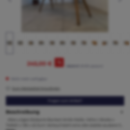
%
245,00 €
295,00 €*
(16.95% gespart)
Nicht mehr verfügbar
Zum Merkzettel hinzufügen
Fragen zum Artikel?
Beschreibung
Altes uriges Sitzbank Bankerl Antik Maße. Höhe x Breite x
Tiefe61 x 136 x 42 Zum Verkauf steht eine alte stabile saubere S…