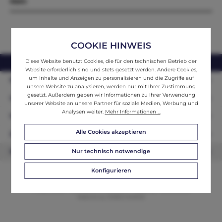
Mehr
COOKIE HINWEIS
Diese Website benutzt Cookies, die für den technischen Betrieb der
webshop@ifantik.at
0043 660 3230000
Website erforderlich sind und stets gesetzt werden. Andere Cookies,
um Inhalte und Anzeigen zu personalisieren und die Zugriffe auf
Persönliche Beratung
unsere Website zu analysieren, werden nur mit Ihrer Zustimmung
gesetzt. Außerdem geben wir Informationen zu Ihrer Verwendung
Unser Sortiment
unserer Website an unsere Partner für soziale Medien, Werbung und
Analysen weiter.
Mehr Informationen ...
Informationen
Alle Cookies akzeptieren
Zahlungsarten
Nur technisch notwendige
Newsletter
Konfigurieren
© 2026 ifAntik - Alle Rechte vorbehalten. Theme by
ThemeWare®
Website by
WEBSCHMIEDE