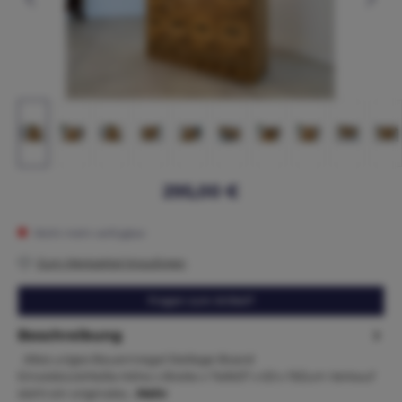
295,00 €
Nicht mehr verfügbar
Zum Merkzettel hinzufügen
Fragen zum Artikel?
Beschreibung
Altes uriges Bauernregal Stellage Board
EinzelstückMaße.Höhe x Breite x Tiefe57 x 63 x 19Zum Verkauf
steht ein originales…
Mehr