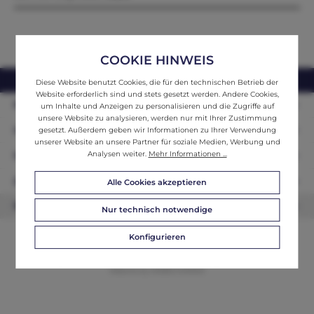
COOKIE HINWEIS
webshop@ifantik.at
0043 660 3230000
Diese Website benutzt Cookies, die für den technischen Betrieb der
Website erforderlich sind und stets gesetzt werden. Andere Cookies,
Persönliche Beratung
um Inhalte und Anzeigen zu personalisieren und die Zugriffe auf
unsere Website zu analysieren, werden nur mit Ihrer Zustimmung
Unser Sortiment
gesetzt. Außerdem geben wir Informationen zu Ihrer Verwendung
unserer Website an unsere Partner für soziale Medien, Werbung und
Analysen weiter.
Mehr Informationen ...
Informationen
Zahlungsarten
Alle Cookies akzeptieren
Newsletter
Nur technisch notwendige
Konfigurieren
© 2026 ifAntik - Alle Rechte vorbehalten. Theme by
ThemeWare®
Website by
WEBSCHMIEDE