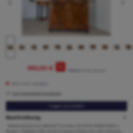
%
985,00 €
1.165,00 €*
(15.45% gespart)
Nicht mehr verfügbar
Zum Merkzettel hinzufügen
Fragen zum Artikel?
Beschreibung
Restauriertes Gründerzeit Trumeau Anrichte Maße:Höhe x
Breite x Tiefe93 x 102 x 51 Zum Verkauf steht ein sehr schönes