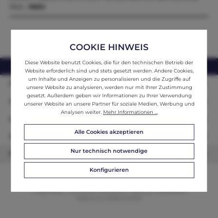
Rest…
Mehr
COOKIE HINWEIS
Diese Website benutzt Cookies, die für den technischen Betrieb der
webshop@ifantik.at
0043 660 3230000
Website erforderlich sind und stets gesetzt werden. Andere Cookies,
um Inhalte und Anzeigen zu personalisieren und die Zugriffe auf
Persönliche Beratung
unsere Website zu analysieren, werden nur mit Ihrer Zustimmung
gesetzt. Außerdem geben wir Informationen zu Ihrer Verwendung
Unser Sortiment
unserer Website an unsere Partner für soziale Medien, Werbung und
Analysen weiter.
Mehr Informationen ...
Informationen
Alle Cookies akzeptieren
Zahlungsarten
Nur technisch notwendige
Newsletter
Konfigurieren
© 2026 ifAntik - Alle Rechte vorbehalten. Theme by
ThemeWare®
Website by
WEBSCHMIEDE