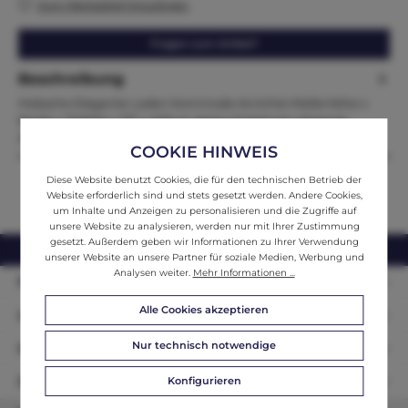
Zum Merkzettel hinzufügen
Fragen zum Artikel?
Beschreibung
Hübsche Elegante Laden Kommode Anrichte Maße:Höhe x
Breite x Tiefe94 x 157 x 42Zum Verkauf steht ein elegante
Anrichte im St…
Mehr
COOKIE HINWEIS
Diese Website benutzt Cookies, die für den technischen Betrieb der
Website erforderlich sind und stets gesetzt werden. Andere Cookies,
um Inhalte und Anzeigen zu personalisieren und die Zugriffe auf
unsere Website zu analysieren, werden nur mit Ihrer Zustimmung
gesetzt. Außerdem geben wir Informationen zu Ihrer Verwendung
webshop@ifantik.at
0043 660 3230000
unserer Website an unsere Partner für soziale Medien, Werbung und
Analysen weiter.
Mehr Informationen ...
Persönliche Beratung
Alle Cookies akzeptieren
Unser Sortiment
Nur technisch notwendige
Informationen
Konfigurieren
Zahlungsarten