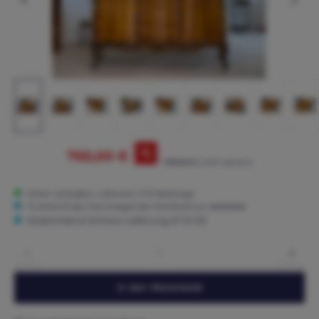
%
765,00 €
799,00 €*
(4.26% gespart)
Sofort verfügbar, Lieferzeit: 3-15 Werktage
Trusted Shops: Hervorragender Käuferschutz ★★★★★
Kostenlose & Sichere Lieferung AT & DE
Produkt Anzahl: Gib den gewünschten Wert ein oder benutze die Schaltflächen um die 
In den Warenkorb