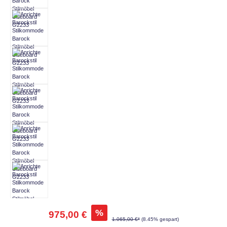
%
975,00 €
1.065,00 €*
(8.45% gespart)