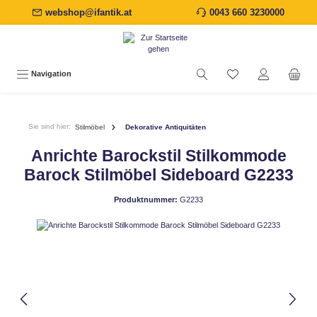
webshop@ifantik.at
0043 660 3230000
alt springen
Navigation
Sie sind hier:
Stilmöbel
Dekorative Antiquitäten
Anrichte Barockstil Stilkommode
Barock Stilmöbel Sideboard G2233
Produktnummer:
G2233