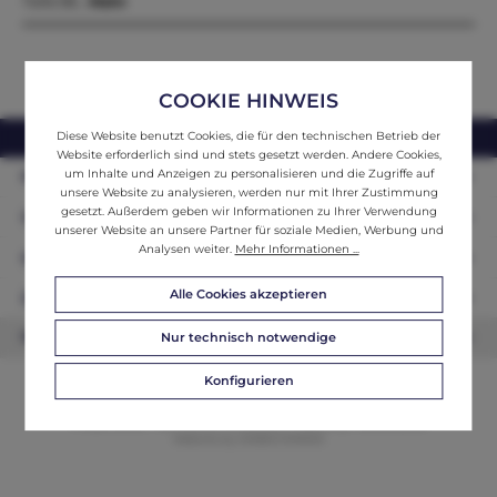
Tiefe:98…
Mehr
COOKIE HINWEIS
Diese Website benutzt Cookies, die für den technischen Betrieb der
webshop@ifantik.at
0043 660 3230000
Website erforderlich sind und stets gesetzt werden. Andere Cookies,
um Inhalte und Anzeigen zu personalisieren und die Zugriffe auf
Persönliche Beratung
unsere Website zu analysieren, werden nur mit Ihrer Zustimmung
gesetzt. Außerdem geben wir Informationen zu Ihrer Verwendung
Unser Sortiment
unserer Website an unsere Partner für soziale Medien, Werbung und
Analysen weiter.
Mehr Informationen ...
Informationen
Alle Cookies akzeptieren
Zahlungsarten
Newsletter
Nur technisch notwendige
Konfigurieren
© 2026 ifAntik - Alle Rechte vorbehalten. Theme by
ThemeWare®
Website by
WEBSCHMIEDE