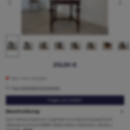
215,00 €
Nicht mehr verfügbar
Zum Merkzettel hinzufügen
Fragen zum Artikel?
Beschreibung
Zum Verkauf steht ein originaler Gründerzeit Sessel Stuhl
Historismus Stuhl A5080. Maße:Höhe x Sitzhöhe x Breite x