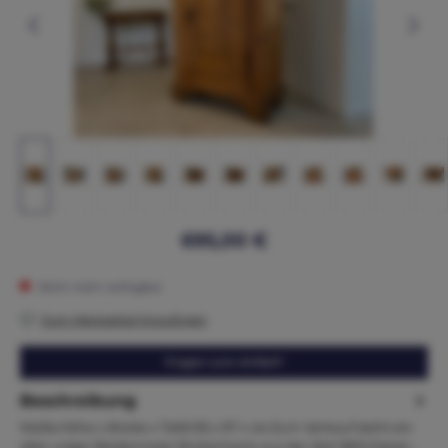
695,00 €
Nicht mehr verfügbar
Zum Merkzettel hinzufügen
Fragen zum Artikel?
Beschreibung
Maße:Höhe x Breite x Tiefe135 x 97 x 44 Zum Verkauf steht ein
alter uriger Biedermeier Brotschrank aus der Zeit 1820.Dieser…