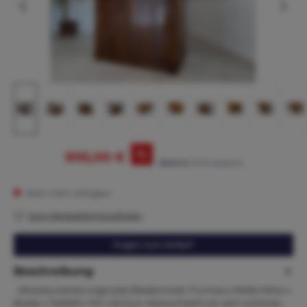
%
895,00 €
985,00 €*
(9.14% gespart)
Nicht mehr verfügbar
Zum Merkzettel hinzufügen
Fragen zum Artikel?
Beschreibung
Altrestauriertes originales Biedermeier Trumeau Maße:Höhe x
Breite x Tiefe93 x 101 x 50 Zum Verkauf steht ein sehr schönes…