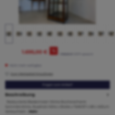
%
1.695,00 €
1.765,00 €*
(3.97% gespart)
Nicht mehr verfügbar
Zum Merkzettel hinzufügen
Fragen zum Artikel?
Beschreibung
Restaurierte Biedermeier Vitrine Bücherschrank
Sammlervitrine, Nussholz Höhe x Breite x Tiefe157 x 68 x 40Zum
Verkauf steh…
Mehr