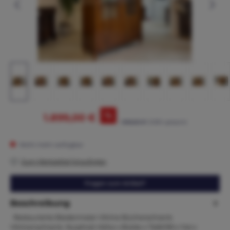
%
1.899,00 €
1.965,00 €*
(3.36% gespart)
Nicht mehr verfügbar
Zum Merkzettel hinzufügen
Fragen zum Artikel?
Beschreibung
Restaurierte Biedermeier Vitrine Bücherschrank
Vitrinenschrank, Nussholz Höhe x Breite x Tiefe195 x 144 x