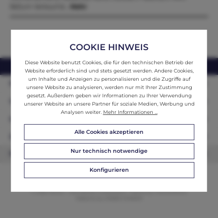
56Zum Verkauf st…
Mehr
COOKIE HINWEIS
Diese Website benutzt Cookies, die für den technischen Betrieb der
webshop@ifantik.at
0043 660 3230000
Website erforderlich sind und stets gesetzt werden. Andere Cookies,
um Inhalte und Anzeigen zu personalisieren und die Zugriffe auf
Persönliche Beratung
unsere Website zu analysieren, werden nur mit Ihrer Zustimmung
gesetzt. Außerdem geben wir Informationen zu Ihrer Verwendung
Unser Sortiment
unserer Website an unsere Partner für soziale Medien, Werbung und
Analysen weiter.
Mehr Informationen ...
Informationen
Alle Cookies akzeptieren
Zahlungsarten
Nur technisch notwendige
Newsletter
Konfigurieren
© 2026 ifAntik - Alle Rechte vorbehalten. Theme by
ThemeWare®
Website by
WEBSCHMIEDE