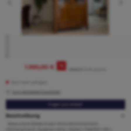
%
1.950,00 €
2.165,00 €*
(9.93% gespart)
Nicht mehr verfügbar
Zum Merkzettel hinzufügen
Fragen zum Artikel?
Beschreibung
Restaurierte Biedermeier Vitrine Bücherschrank
Vitrinenschrank, Nussholz Höhe x Breite x Tiefe193 x 135 x