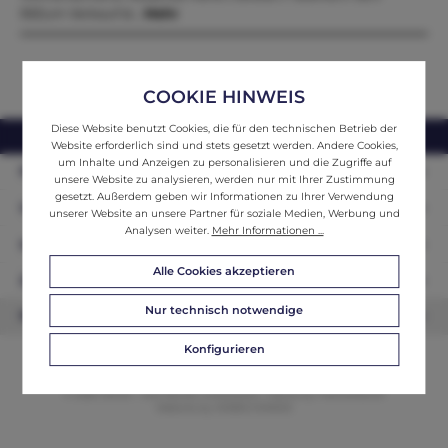
59Zum Verkauf st…
Mehr
COOKIE HINWEIS
Diese Website benutzt Cookies, die für den technischen Betrieb der
webshop@ifantik.at
0043 660 3230000
Website erforderlich sind und stets gesetzt werden. Andere Cookies,
um Inhalte und Anzeigen zu personalisieren und die Zugriffe auf
Persönliche Beratung
unsere Website zu analysieren, werden nur mit Ihrer Zustimmung
gesetzt. Außerdem geben wir Informationen zu Ihrer Verwendung
Unser Sortiment
unserer Website an unsere Partner für soziale Medien, Werbung und
Analysen weiter.
Mehr Informationen ...
Informationen
Alle Cookies akzeptieren
Zahlungsarten
Nur technisch notwendige
Newsletter
Konfigurieren
© 2026 ifAntik - Alle Rechte vorbehalten. Theme by
ThemeWare®
Website by
WEBSCHMIEDE