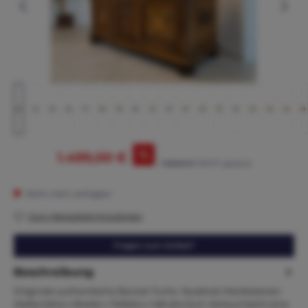
%
1.499,00 €
1.765,00 €*
(15.07% gespart)
Nicht mehr verfügbar
Zum Merkzettel hinzufügen
Fragen zum Artikel?
Beschreibung
Originale authentische Barock Truhe Nussholz Martketerien
Maße:Höhe x Breite x Tiefe64 x 148 x64 Zum Verkauf steht eine