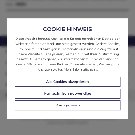
aut…
Mehr
COOKIE HINWEIS
Diese Website benutzt Cookies, die für den technischen Betrieb der
webshop@ifantik.at
0043 660 3230000
Website erforderlich sind und stets gesetzt werden. Andere Cookies,
um Inhalte und Anzeigen zu personalisieren und die Zugriffe auf
Persönliche Beratung
unsere Website zu analysieren, werden nur mit Ihrer Zustimmung
gesetzt. Außerdem geben wir Informationen zu Ihrer Verwendung
Unser Sortiment
unserer Website an unsere Partner für soziale Medien, Werbung und
Analysen weiter.
Mehr Informationen ...
Informationen
Alle Cookies akzeptieren
Zahlungsarten
Nur technisch notwendige
Newsletter
Konfigurieren
© 2026 ifAntik - Alle Rechte vorbehalten. Theme by
ThemeWare®
Website by
WEBSCHMIEDE