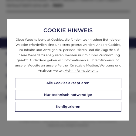
Verkauf steht eine seh…
Mehr
COOKIE HINWEIS
Diese Website benutzt Cookies, die für den technischen Betrieb der
webshop@ifantik.at
0043 660 3230000
Website erforderlich sind und stets gesetzt werden. Andere Cookies,
um Inhalte und Anzeigen zu personalisieren und die Zugriffe auf
Persönliche Beratung
unsere Website zu analysieren, werden nur mit Ihrer Zustimmung
gesetzt. Außerdem geben wir Informationen zu Ihrer Verwendung
Unser Sortiment
unserer Website an unsere Partner für soziale Medien, Werbung und
Analysen weiter.
Mehr Informationen ...
Informationen
Alle Cookies akzeptieren
Zahlungsarten
Nur technisch notwendige
Newsletter
Konfigurieren
© 2026 ifAntik - Alle Rechte vorbehalten. Theme by
ThemeWare®
Website by
WEBSCHMIEDE