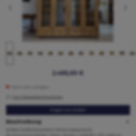
2.495,00 €
Nicht mehr verfügbar
Zum Merkzettel hinzufügen
Fragen zum Artikel?
Beschreibung
Antike Große bäuerliche Vitrine Glasschrank
BücherschrankMaße: Höhe x Breite x Tiefe191 x 231 x 55Zum