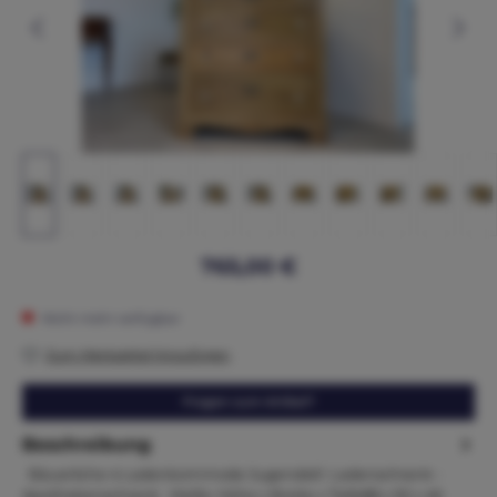
765,00 €
Nicht mehr verfügbar
Zum Merkzettel hinzufügen
Fragen zum Artikel?
Beschreibung
Bäuerliche 4 Ladenkommode Jugendstil Ladenschrank -
Apothekenschrank Maße: Höhe x Breite x Tiefe88 x 92 x 46