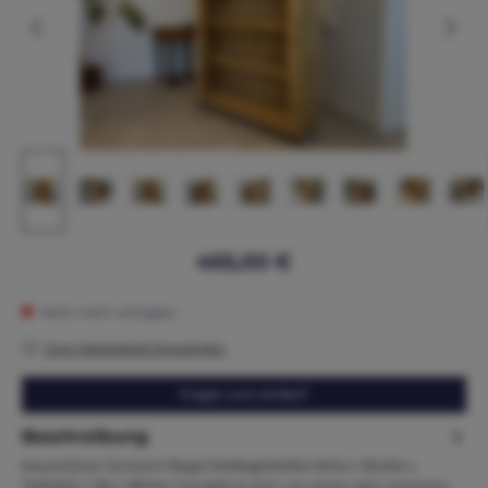
465,00 €
Nicht mehr verfügbar
Zum Merkzettel hinzufügen
Fragen zum Artikel?
Beschreibung
bäuerlicher Schrank Regal StellegeMaße:Höhe x Breite x
Tiefe163 x 126 x 39Hier handelt es sich um einen sehr schönen,