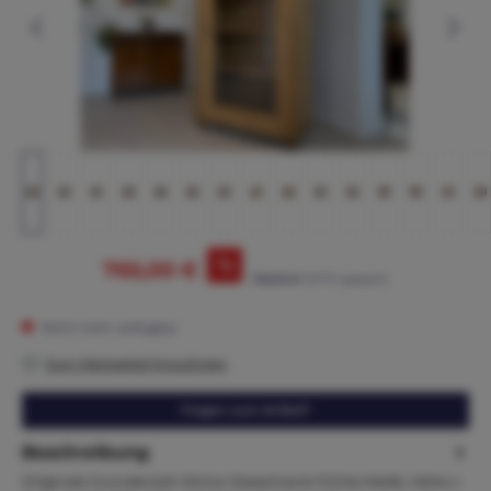
%
765,00 €
795,00 €*
(3.77% gespart)
Nicht mehr verfügbar
Zum Merkzettel hinzufügen
Fragen zum Artikel?
Beschreibung
Originale Gründerzeit Vitrine Glasschrank Fichte Maße: Höhe x