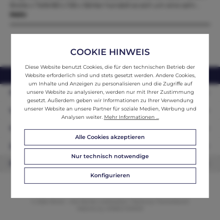
Breite x Tiefe180 x 106 x 56Hier handelt es sich um eine sehr…
Mehr
COOKIE HINWEIS
Diese Website benutzt Cookies, die für den technischen Betrieb der
webshop@ifantik.at
0043 660 3230000
Website erforderlich sind und stets gesetzt werden. Andere Cookies,
um Inhalte und Anzeigen zu personalisieren und die Zugriffe auf
Persönliche Beratung
unsere Website zu analysieren, werden nur mit Ihrer Zustimmung
gesetzt. Außerdem geben wir Informationen zu Ihrer Verwendung
unserer Website an unsere Partner für soziale Medien, Werbung und
Unser Sortiment
Analysen weiter.
Mehr Informationen ...
Informationen
Alle Cookies akzeptieren
Zahlungsarten
Nur technisch notwendige
Newsletter
Konfigurieren
© 2026 ifAntik - Alle Rechte vorbehalten. Theme by
ThemeWare®
Website by
WEBSCHMIEDE