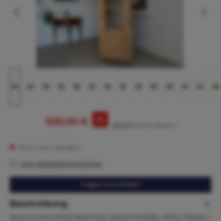
%
625,00 €
695,00 €*
(10.07% gespart)
Nicht mehr verfügbar
Zum Merkzettel hinzufügen
Fragen zum Artikel?
Beschreibung
Bauernvitrine Antik Weichholz GalsvitrineMaße: Höhe x Breite x