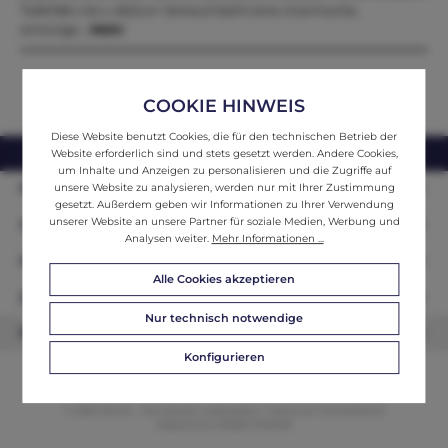
Tiefe168 x 64 x 46Zum Verkauf steht eine charmante,
eintürige…
Mehr
COOKIE HINWEIS
Diese Website benutzt Cookies, die für den technischen Betrieb der
webshop@ifantik.at
0043 660 3230000
Website erforderlich sind und stets gesetzt werden. Andere Cookies,
um Inhalte und Anzeigen zu personalisieren und die Zugriffe auf
Persönliche Beratung
unsere Website zu analysieren, werden nur mit Ihrer Zustimmung
gesetzt. Außerdem geben wir Informationen zu Ihrer Verwendung
unserer Website an unsere Partner für soziale Medien, Werbung und
Unser Sortiment
Analysen weiter.
Mehr Informationen ...
Informationen
Alle Cookies akzeptieren
Zahlungsarten
Nur technisch notwendige
Newsletter
Konfigurieren
© 2026 ifAntik - Alle Rechte vorbehalten. Theme by
ThemeWare®
Website by
WEBSCHMIEDE