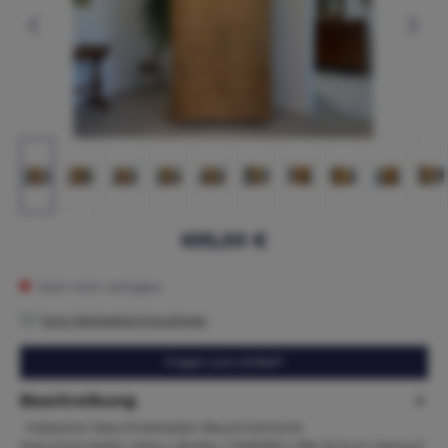
695,00 €
Nicht mehr verfügbar
Zum Merkzettel hinzufügen
Fragen zum Artikel?
Beschreibung
Hübscher Naturholzkasten Bauernschrank
Naturholz Maße: Höhe x Breite x Tiefe190 x 118x 52 Zum Verkauf