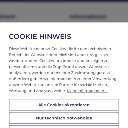
timent
Informationen
en aus Österreich |
Service & Dienstleistunge
nd
COOKIE HINWEIS
Das Unternehmen
bel & Landhausmöbel aus
Blog
h
Diese Website benutzt Cookies, die für den technischen
Betrieb der Website erforderlich sind und stets gesetzt
Häufig gestellte Fragen
el | Original & Restauriert
werden. Andere Cookies, um Inhalte und Anzeigen zu
Anfahrt
personalisieren und die Zugriffe auf unsere Website zu
er Möbel Original &
analysieren, werden nur mit Ihrer Zustimmung gesetzt.
rt
Kontakt
Außerdem geben wir Informationen zu Ihrer Verwendung
l Möbel Original &
Versand und Zahlung
unserer Website an unsere Partner für soziale Medien,
rt
Werbung und Analysen weiter.
Mehr Informationen ...
Widerrufsbelehrung
el Original & Restauriert
Impressum
Alle Cookies akzeptieren
hränke & Bauernkästen
Datenschutz
uernkredenzen &
Nur technisch notwendige
AGB
ommoden