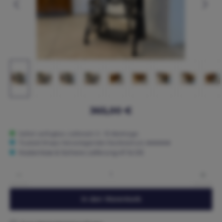
365,00 €
Sofort verfügbar, Lieferzeit: 5 - 15 Werktage
Trusted Shops: Hervorragender Käuferschutz ★★★★★
Kostenlose & Sichere Lieferung AT & DE
Produkt Anzahl: Gib den gewünschten Wert ein oder benutze die Schaltflächen um die 
In den Warenkorb