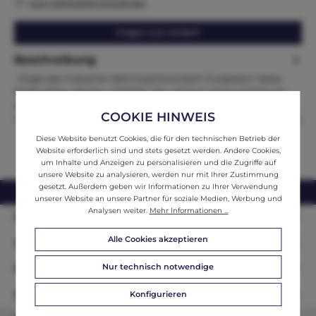
Zum Merkzettel hinzufügen
Fragen zum Artikel?
Beschreibung
Originaler hübscher Nähmaschinentisch Gusseisern Vesta
Maße:Höhe x Breite x Tiefe75 x 74 x 43 Zum Verkauf steht ein
außerg…
Mehr
COOKIE HINWEIS
Diese Website benutzt Cookies, die für den technischen Betrieb der
Website erforderlich sind und stets gesetzt werden. Andere Cookies,
um Inhalte und Anzeigen zu personalisieren und die Zugriffe auf
unsere Website zu analysieren, werden nur mit Ihrer Zustimmung
gesetzt. Außerdem geben wir Informationen zu Ihrer Verwendung
webshop@ifantik.at
0043 660 3230000
unserer Website an unsere Partner für soziale Medien, Werbung und
Analysen weiter.
Mehr Informationen ...
Persönliche Beratung
Alle Cookies akzeptieren
Unser Sortiment
Nur technisch notwendige
Informationen
Zahlungsarten
Konfigurieren