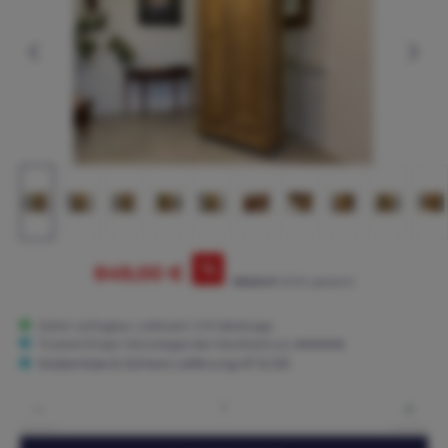
%
849,00 €
895,00 €*
(5.14% gespart)
Sofort verfügbar, Lieferzeit: 3-15 Werktage
Trusted Shops: Hervorragender Käuferschutz ★★★★★
Kostenlose & Sichere Lieferung AT & DE
Produkt Anzahl: Gib den gewünschten Wert ein oder benutze die Schaltflächen um die 