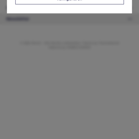
Zahlungsarten
Newsletter
© 2026 ifAntik - Alle Rechte vorbehalten. Theme by
ThemeWare®
Website by
WEBSCHMIEDE