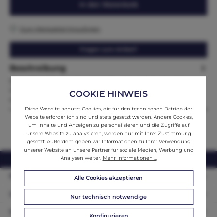
In den Warenkorb
Zum Merkzettel hinzufügen
Fragen zum Artikel?
Beschreibung
Bäuerlicher Bücherschrank Waffenschrank Gründerzeit
StilMaße: Höhe x Breite x Tiefe 191 x 100 x 46Zum Verkauf steht
COOKIE HINWEIS
ein bäue…
Mehr
Diese Website benutzt Cookies, die für den technischen Betrieb der
Website erforderlich sind und stets gesetzt werden. Andere Cookies,
um Inhalte und Anzeigen zu personalisieren und die Zugriffe auf
unsere Website zu analysieren, werden nur mit Ihrer Zustimmung
gesetzt. Außerdem geben wir Informationen zu Ihrer Verwendung
unserer Website an unsere Partner für soziale Medien, Werbung und
Analysen weiter.
Mehr Informationen ...
webshop@ifantik.at
0043 660 3230000
Persönliche Beratung
Alle Cookies akzeptieren
Unser Sortiment
Nur technisch notwendige
Informationen
Konfigurieren