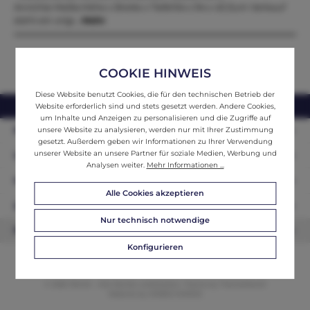
Anrichte Maße:Höhe x Breite x Tiefe154 x 94 x 43 Zum Verkauf
steht ein origi…
Mehr
COOKIE HINWEIS
Diese Website benutzt Cookies, die für den technischen Betrieb der
webshop@ifantik.at
0043 660 3230000
Website erforderlich sind und stets gesetzt werden. Andere Cookies,
um Inhalte und Anzeigen zu personalisieren und die Zugriffe auf
Persönliche Beratung
unsere Website zu analysieren, werden nur mit Ihrer Zustimmung
gesetzt. Außerdem geben wir Informationen zu Ihrer Verwendung
unserer Website an unsere Partner für soziale Medien, Werbung und
Unser Sortiment
Analysen weiter.
Mehr Informationen ...
Informationen
Alle Cookies akzeptieren
Zahlungsarten
Nur technisch notwendige
Newsletter
Konfigurieren
© 2026 ifAntik - Alle Rechte vorbehalten. Theme by
ThemeWare®
Website by
WEBSCHMIEDE