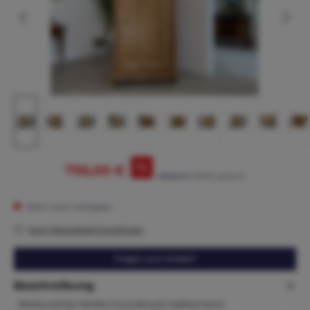
%
795,00 €
865,00 €*
(8.09% gespart)
Nicht mehr verfügbar
Zum Merkzettel hinzufügen
Fragen zum Artikel?
Beschreibung
Restauriertes Vertiko Gründerzeit Halbschrank