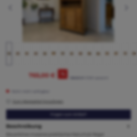
%
765,00 €
865,00 €*
(11.56% gespart)
Nicht mehr verfügbar
Zum Merkzettel hinzufügen
Fragen zum Artikel?
Beschreibung
Bäuerliches massives praktisches Naturholz Regal