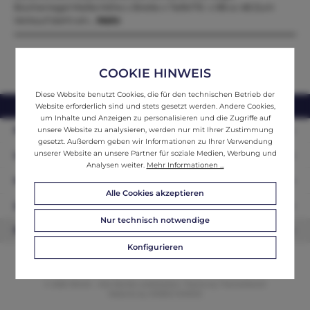
Bücherregal Maße:Höhe x Breite x Tiefe176 x 98 xx 48 Zum
Verkauf steht ein…
Mehr
COOKIE HINWEIS
Diese Website benutzt Cookies, die für den technischen Betrieb der
webshop@ifantik.at
0043 660 3230000
Website erforderlich sind und stets gesetzt werden. Andere Cookies,
um Inhalte und Anzeigen zu personalisieren und die Zugriffe auf
Persönliche Beratung
unsere Website zu analysieren, werden nur mit Ihrer Zustimmung
gesetzt. Außerdem geben wir Informationen zu Ihrer Verwendung
unserer Website an unsere Partner für soziale Medien, Werbung und
Unser Sortiment
Analysen weiter.
Mehr Informationen ...
Informationen
Alle Cookies akzeptieren
Zahlungsarten
Nur technisch notwendige
Newsletter
Konfigurieren
© 2026 ifAntik - Alle Rechte vorbehalten. Theme by
ThemeWare®
Website by
WEBSCHMIEDE