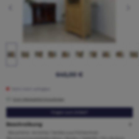
645,00 €
Nicht mehr verfügbar
Zum Merkzettel hinzufügen
Fragen zum Artikel?
Beschreibung
Bäuerliche Anrichte / Vertiko aus Fichtenholz
/BücherschrankMaße:Höhe x Breite x Tiefe132 x 75 x 34 Zum