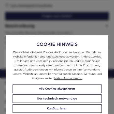
Zum Merkzettel hinzufügen
Fragen zum Artikel?
Beschreibung
Traumhafte Barock Kommode Intarsiert /
MarketiertMaße:Höhe x Breite x Tiefe:148 x 150 x 65 Zum
Verkauf steht eine prachtvoll…
Mehr
COOKIE HINWEIS
Diese Website benutzt Cookies, die für den technischen Betrieb der
Website erforderlich sind und stets gesetzt werden. Andere Cookies,
um Inhalte und Anzeigen zu personalisieren und die Zugriffe auf
unsere Website zu analysieren, werden nur mit Ihrer Zustimmung
gesetzt. Außerdem geben wir Informationen zu Ihrer Verwendung
webshop@ifantik.at
0043 660 3230000
unserer Website an unsere Partner für soziale Medien, Werbung und
Analysen weiter.
Mehr Informationen ...
Persönliche Beratung
Alle Cookies akzeptieren
Unser Sortiment
Nur technisch notwendige
Informationen
Konfigurieren
Zahlungsarten