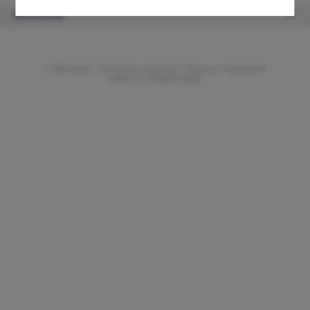
Newsletter
© 2026 ifAntik - Alle Rechte vorbehalten. Theme by
ThemeWare®
Website by
WEBSCHMIEDE