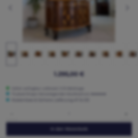
1.295,00 €
Sofort verfügbar, Lieferzeit: 3-15 Werktage
Trusted Shops: Hervorragender Käuferschutz ★★★★★
Kostenlose & Sichere Lieferung AT & DE
Produkt Anzahl: Gib den gewünschten Wert ein oder benutze die Schaltflächen um die 
In den Warenkorb