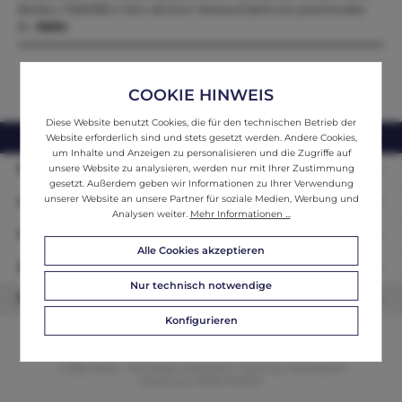
Breite x Tiefe183 x 142 x 45 Zum Verkauf steht ein prachtvoller
B…
Mehr
COOKIE HINWEIS
Diese Website benutzt Cookies, die für den technischen Betrieb der
webshop@ifantik.at
0043 660 3230000
Website erforderlich sind und stets gesetzt werden. Andere Cookies,
um Inhalte und Anzeigen zu personalisieren und die Zugriffe auf
Persönliche Beratung
unsere Website zu analysieren, werden nur mit Ihrer Zustimmung
gesetzt. Außerdem geben wir Informationen zu Ihrer Verwendung
unserer Website an unsere Partner für soziale Medien, Werbung und
Unser Sortiment
Analysen weiter.
Mehr Informationen ...
Informationen
Alle Cookies akzeptieren
Zahlungsarten
Nur technisch notwendige
Newsletter
Konfigurieren
© 2026 ifAntik - Alle Rechte vorbehalten. Theme by
ThemeWare®
Website by
WEBSCHMIEDE