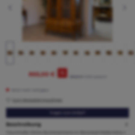
%
865,00 €
895,00 €*
(3.35% gespart)
Nicht mehr verfügbar
Zum Merkzettel hinzufügen
Fragen zum Artikel?
Beschreibung
Traumhafte Vitrine Bücherschrank im Barockstil Maße:Höhe x