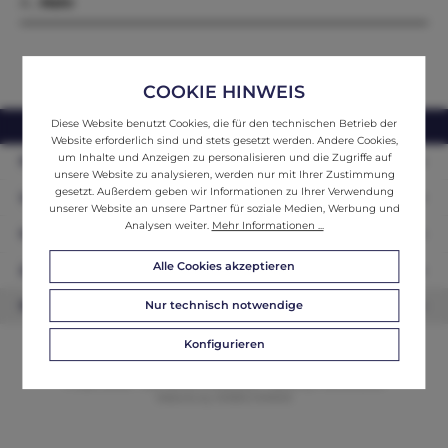
A…
Mehr
COOKIE HINWEIS
Diese Website benutzt Cookies, die für den technischen Betrieb der
webshop@ifantik.at
0043 660 3230000
Website erforderlich sind und stets gesetzt werden. Andere Cookies,
um Inhalte und Anzeigen zu personalisieren und die Zugriffe auf
Persönliche Beratung
unsere Website zu analysieren, werden nur mit Ihrer Zustimmung
gesetzt. Außerdem geben wir Informationen zu Ihrer Verwendung
Unser Sortiment
unserer Website an unsere Partner für soziale Medien, Werbung und
Analysen weiter.
Mehr Informationen ...
Informationen
Alle Cookies akzeptieren
Zahlungsarten
Nur technisch notwendige
Newsletter
Konfigurieren
© 2026 ifAntik - Alle Rechte vorbehalten. Theme by
ThemeWare®
Website by
WEBSCHMIEDE