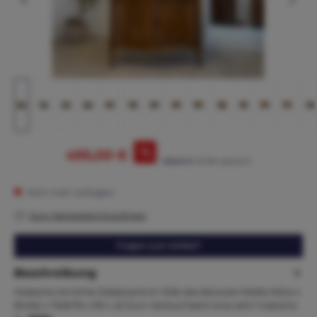
%
495,00 €
565,00 €*
(12.39% gespart)
Nicht mehr verfügbar
Zum Merkzettel hinzufügen
Fragen zum Artikel?
Beschreibung
Hübsche Anrichte Sideboard im Stile des Barocks Maße:Höhe x
Breite x Tiefe76 x 99 x 42 Zum Verkauf steht eine sehr hübsche