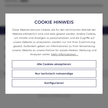
Kommo…
Mehr
COOKIE HINWEIS
Diese Website benutzt Cookies, die für den technischen Betrieb der
webshop@ifantik.at
0043 660 3230000
Website erforderlich sind und stets gesetzt werden. Andere Cookies,
um Inhalte und Anzeigen zu personalisieren und die Zugriffe auf
Persönliche Beratung
unsere Website zu analysieren, werden nur mit Ihrer Zustimmung
gesetzt. Außerdem geben wir Informationen zu Ihrer Verwendung
Unser Sortiment
unserer Website an unsere Partner für soziale Medien, Werbung und
Analysen weiter.
Mehr Informationen ...
Informationen
Alle Cookies akzeptieren
Zahlungsarten
Nur technisch notwendige
Newsletter
Konfigurieren
© 2026 ifAntik - Alle Rechte vorbehalten. Theme by
ThemeWare®
Website by
WEBSCHMIEDE