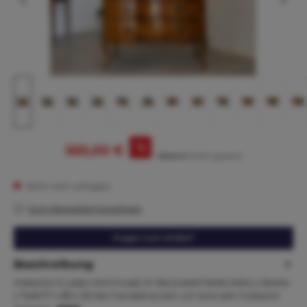
%
565,00 €
595,00 €*
(5.04% gespart)
Nicht mehr verfügbar
Zum Merkzettel hinzufügen
Fragen zum Artikel?
Beschreibung
Hübsche 3 Laden Kommode im Barockstil Maße:Höhe x Breite
x Tiefe77 x 89 x 35 Hier handelt es sich um eine sehr hübsche