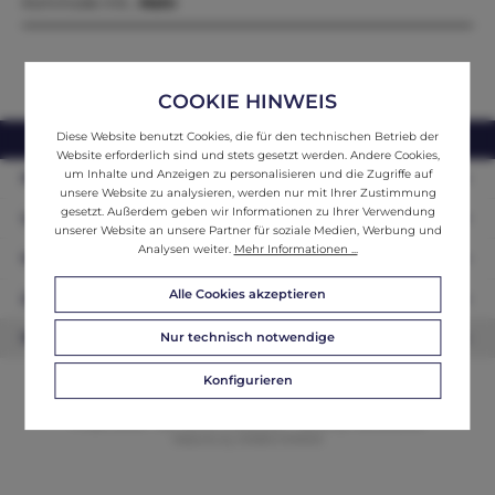
Kommode mit…
Mehr
COOKIE HINWEIS
Diese Website benutzt Cookies, die für den technischen Betrieb der
webshop@ifantik.at
0043 660 3230000
Website erforderlich sind und stets gesetzt werden. Andere Cookies,
um Inhalte und Anzeigen zu personalisieren und die Zugriffe auf
Persönliche Beratung
unsere Website zu analysieren, werden nur mit Ihrer Zustimmung
gesetzt. Außerdem geben wir Informationen zu Ihrer Verwendung
Unser Sortiment
unserer Website an unsere Partner für soziale Medien, Werbung und
Analysen weiter.
Mehr Informationen ...
Informationen
Alle Cookies akzeptieren
Zahlungsarten
Nur technisch notwendige
Newsletter
Konfigurieren
© 2026 ifAntik - Alle Rechte vorbehalten. Theme by
ThemeWare®
Website by
WEBSCHMIEDE