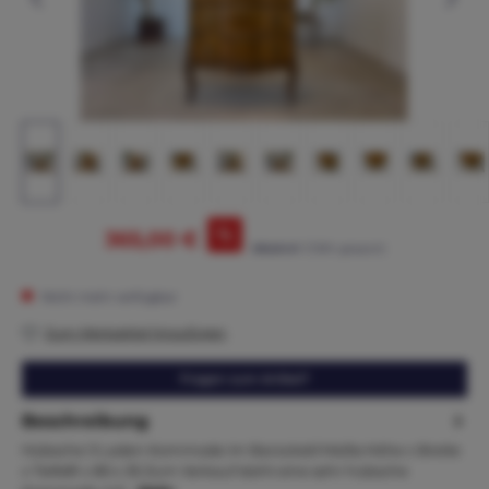
%
365,00 €
395,00 €*
(7.59% gespart)
Nicht mehr verfügbar
Zum Merkzettel hinzufügen
Fragen zum Artikel?
Beschreibung
Hübsche 3 Laden Kommode im Barockstil Maße:Höhe x Breite
x Tiefe81 x 80 x 35 Zum Verkauf steht eine sehr hübsche