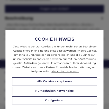
Fragen zum Artikel?
Beschreibung
altes Barrique Eichenfass WeinfassMaße:Höhe x Breite x
Tiefe96 x d oben =57 d= unten 68 Hier handelt es sich um ein
225l…
Mehr
COOKIE HINWEIS
Diese Website benutzt Cookies, die für den technischen Betrieb der
Website erforderlich sind und stets gesetzt werden. Andere Cookies,
um Inhalte und Anzeigen zu personalisieren und die Zugriffe auf
unsere Website zu analysieren, werden nur mit Ihrer Zustimmung
gesetzt. Außerdem geben wir Informationen zu Ihrer Verwendung
webshop@ifantik.at
0043 660 3230000
unserer Website an unsere Partner für soziale Medien, Werbung und
Analysen weiter.
Mehr Informationen ...
Persönliche Beratung
Unser Sortiment
Alle Cookies akzeptieren
Informationen
Nur technisch notwendige
Zahlungsarten
Konfigurieren
Newsletter