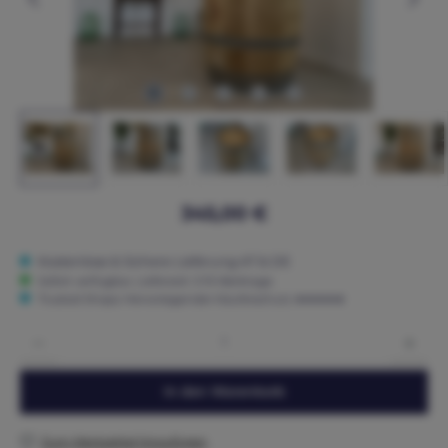
345,00 €
Kostenlose & Sichere Lieferung AT & DE
Sofort verfügbar, Lieferzeit: 3-15 Werktage
Trusted Shops: Hervorragender Käuferschutz ★★★★★
Produkt Anzahl: Gib den gewünschten Wert ein oder benutze die Schaltflächen um die 
In den Warenkorb
Zum Merkzettel hinzufügen