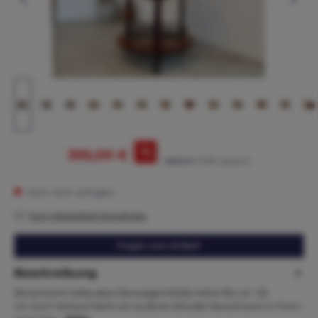
%
395,00 €
425,00 €*
(7.06% gespart)
Nicht mehr verfügbar
Zum Merkzettel hinzufügen
Fragen zum Artikel?
Beschreibung
Barschrank Globusbar BarwagenMaße.Höhe 95 x d = 55
cm Zum Verkauf steht ein äußerst stilvoller Barschrank in Form