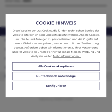
einer klas…
Mehr
COOKIE HINWEIS
Diese Website benutzt Cookies, die für den technischen Betrieb der
webshop@ifantik.at
0043 660 3230000
Website erforderlich sind und stets gesetzt werden. Andere Cookies,
um Inhalte und Anzeigen zu personalisieren und die Zugriffe auf
Persönliche Beratung
unsere Website zu analysieren, werden nur mit Ihrer Zustimmung
gesetzt. Außerdem geben wir Informationen zu Ihrer Verwendung
Unser Sortiment
unserer Website an unsere Partner für soziale Medien, Werbung und
Analysen weiter.
Mehr Informationen ...
Informationen
Alle Cookies akzeptieren
Zahlungsarten
Nur technisch notwendige
Newsletter
Konfigurieren
© 2026 ifAntik - Alle Rechte vorbehalten. Theme by
ThemeWare®
Website by
WEBSCHMIEDE