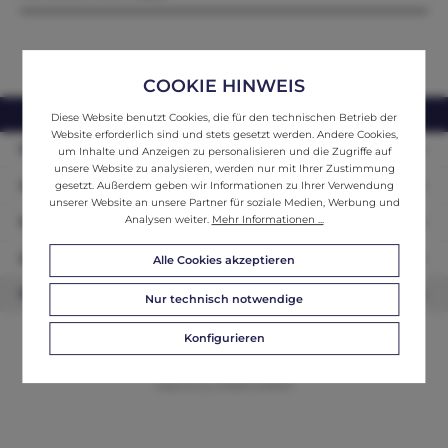
COOKIE HINWEIS
webshop@ifantik.at
0043 660 3230000
Diese Website benutzt Cookies, die für den technischen Betrieb der
Website erforderlich sind und stets gesetzt werden. Andere Cookies,
Persönliche Beratung
um Inhalte und Anzeigen zu personalisieren und die Zugriffe auf
unsere Website zu analysieren, werden nur mit Ihrer Zustimmung
Unser Sortiment
gesetzt. Außerdem geben wir Informationen zu Ihrer Verwendung
unserer Website an unsere Partner für soziale Medien, Werbung und
Analysen weiter.
Mehr Informationen ...
Informationen
Zahlungsarten
Alle Cookies akzeptieren
Newsletter
Nur technisch notwendige
Konfigurieren
© 2026 ifAntik - Alle Rechte vorbehalten. Theme by
ThemeWare®
Website by
WEBSCHMIEDE