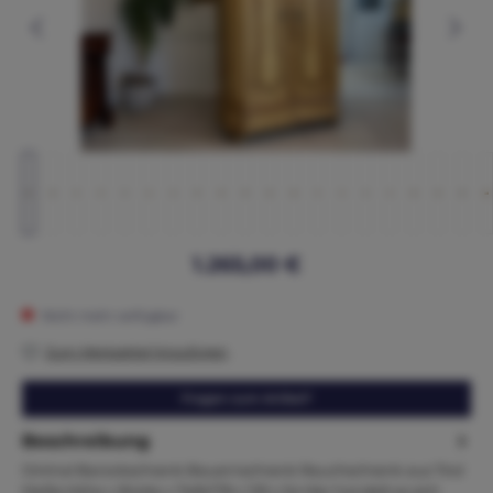
1.265,00 €
Nicht mehr verfügbar
Zum Merkzettel hinzufügen
Fragen zum Artikel?
Beschreibung
Oririnal Barockschrank Bauernschrank Rauchschrank aus Tirol
Maße:Höhe x Breite x Tiefe178 x 129 x 54 Hier handelt es sich