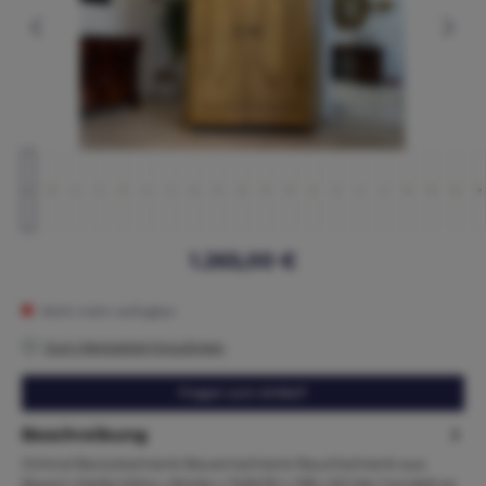
1.265,00 €
Nicht mehr verfügbar
Zum Merkzettel hinzufügen
Fragen zum Artikel?
Beschreibung
Oririnal Barockschrank Bauernschrank Rauchschrank aus
Bayern Maße:Höhe x Breite x Tiefe191 x 158 x 60 Hier handelt es