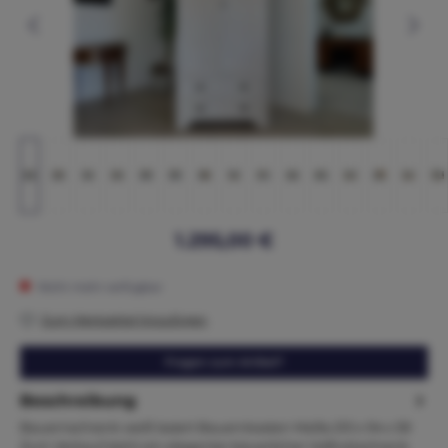
1.295,00 €
Nicht mehr verfügbar
Zum Merkzettel hinzufügen
Fragen zum Artikel?
Beschreibung
Bauernschrank weiß lasiert Bauernkasten Maße.210 x 94 x 59
Zum Verkauf steht ein eleganter bäuerlicher Vollholzschrank