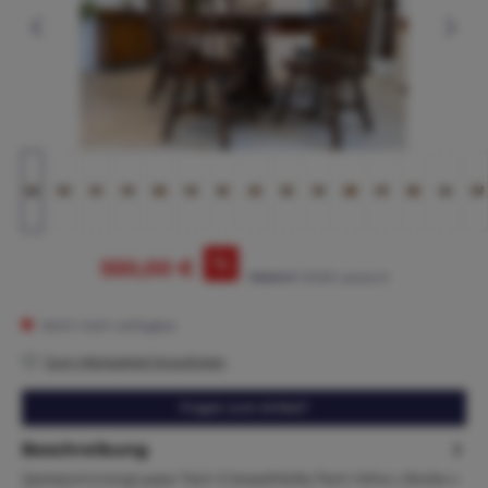
%
550,00 €
795,00 €*
(30.82% gespart)
Nicht mehr verfügbar
Zum Merkzettel hinzufügen
Fragen zum Artikel?
Beschreibung
Speisezimmergruppe Tisch 5 SesselMaße:Tisch Höhe x Breite x