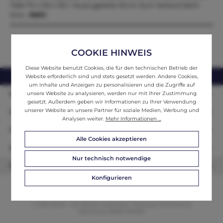
Tiefe 75 x 120 x 120 + Auszugplatte 40 cm Zum Verkauf steht
eine…
Mehr
COOKIE HINWEIS
Diese Website benutzt Cookies, die für den technischen Betrieb der
webshop@ifantik.at
0043 660 3230000
Website erforderlich sind und stets gesetzt werden. Andere Cookies,
um Inhalte und Anzeigen zu personalisieren und die Zugriffe auf
Persönliche Beratung
unsere Website zu analysieren, werden nur mit Ihrer Zustimmung
gesetzt. Außerdem geben wir Informationen zu Ihrer Verwendung
unserer Website an unsere Partner für soziale Medien, Werbung und
Unser Sortiment
Analysen weiter.
Mehr Informationen ...
Informationen
Alle Cookies akzeptieren
Zahlungsarten
Nur technisch notwendige
Newsletter
Konfigurieren
© 2026 ifAntik - Alle Rechte vorbehalten. Theme by
ThemeWare®
Website by
WEBSCHMIEDE