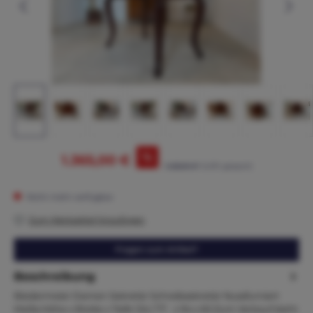
%
1.365,00 €
1.425,00 €*
(4.21% gespart)
Nicht mehr verfügbar
Zum Merkzettel hinzufügen
Fragen zum Artikel?
Beschreibung
Biedermeier Damen Sekretär Schreibsekretär Nussfurniert
Maße:Höhe x Breite x Tiefe 124 / 77 x 94 x 60 Zum Verkauf steht