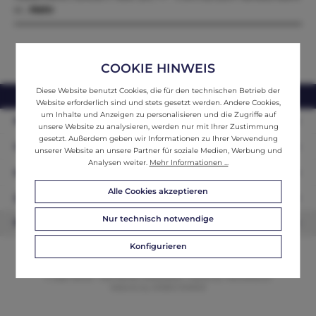
ei…
Mehr
COOKIE HINWEIS
Diese Website benutzt Cookies, die für den technischen Betrieb der
webshop@ifantik.at
0043 660 3230000
Website erforderlich sind und stets gesetzt werden. Andere Cookies,
um Inhalte und Anzeigen zu personalisieren und die Zugriffe auf
Persönliche Beratung
unsere Website zu analysieren, werden nur mit Ihrer Zustimmung
gesetzt. Außerdem geben wir Informationen zu Ihrer Verwendung
Unser Sortiment
unserer Website an unsere Partner für soziale Medien, Werbung und
Analysen weiter.
Mehr Informationen ...
Informationen
Alle Cookies akzeptieren
Zahlungsarten
Nur technisch notwendige
Newsletter
Konfigurieren
© 2026 ifAntik - Alle Rechte vorbehalten. Theme by
ThemeWare®
Website by
WEBSCHMIEDE