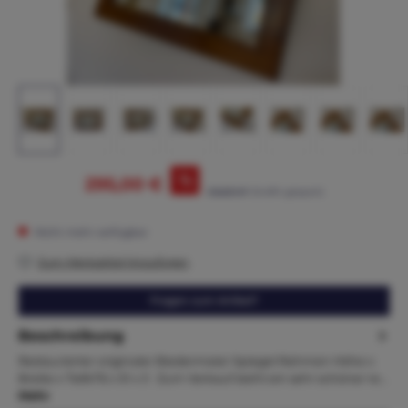
%
295,00 €
345,00 €*
(14.49% gespart)
Nicht mehr verfügbar
Zum Merkzettel hinzufügen
Fragen zum Artikel?
Beschreibung
Restaurierter originaler Biedermeier Spiegel Rahmen Höhe x
Breite x Tiefe76 x 51 x 3 Zum Verkauf steht ein sehr schöner re…
Mehr