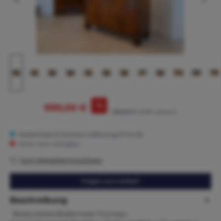
%
999,00 €
1.295,00 €*
(22.86% gespart)
Kostenlose & Sichere Lieferung AT & DE
Nicht mehr verfügbar
Zum Merkzettel hinzufügen
Fragen zum Artikel?
Beschreibung
Restauriertes Biedermeier Trumeau