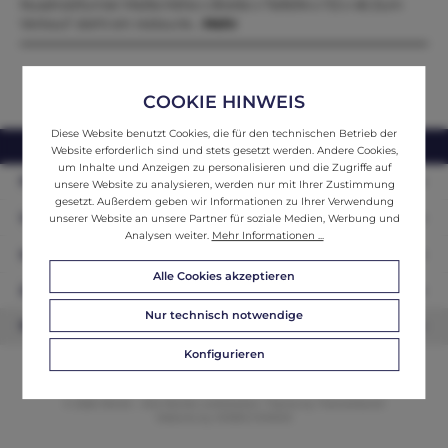
Nussholzfurnier Maße:Höhe x Breite x Tiefe94 x 112 x 46 Zum
Verkauf steht ein restaurie…
Mehr
COOKIE HINWEIS
Diese Website benutzt Cookies, die für den technischen Betrieb der
webshop@ifantik.at
0043 660 3230000
Website erforderlich sind und stets gesetzt werden. Andere Cookies,
um Inhalte und Anzeigen zu personalisieren und die Zugriffe auf
Persönliche Beratung
unsere Website zu analysieren, werden nur mit Ihrer Zustimmung
gesetzt. Außerdem geben wir Informationen zu Ihrer Verwendung
Unser Sortiment
unserer Website an unsere Partner für soziale Medien, Werbung und
Analysen weiter.
Mehr Informationen ...
Informationen
Alle Cookies akzeptieren
Zahlungsarten
Nur technisch notwendige
Newsletter
Konfigurieren
© 2026 ifAntik - Alle Rechte vorbehalten. Theme by
ThemeWare®
Website by
WEBSCHMIEDE