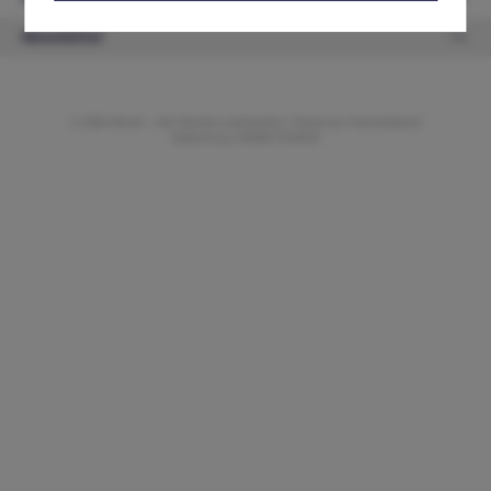
Newsletter
© 2026 ifAntik - Alle Rechte vorbehalten. Theme by
ThemeWare®
Website by
WEBSCHMIEDE