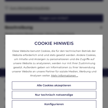
Zum Merkzettel hinzufügen
Fragen zum Artikel?
Beschreibung
Restaurierte Biedermeier Vitrine Glasschrank
BücherschrankMaße: Höhe x Breite x Tiefe182 x 130 x 47Zum
COOKIE HINWEIS
Verkauf steht eine b…
Mehr
Diese Website benutzt Cookies, die für den technischen Betrieb der
Website erforderlich sind und stets gesetzt werden. Andere Cookies,
um Inhalte und Anzeigen zu personalisieren und die Zugriffe auf
unsere Website zu analysieren, werden nur mit Ihrer Zustimmung
gesetzt. Außerdem geben wir Informationen zu Ihrer Verwendung
unserer Website an unsere Partner für soziale Medien, Werbung und
webshop@ifantik.at
0043 660 3230000
Analysen weiter.
Mehr Informationen ...
Persönliche Beratung
Alle Cookies akzeptieren
Unser Sortiment
Nur technisch notwendige
Informationen
Konfigurieren
Zahlungsarten