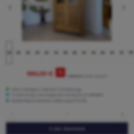
%
985,00 €
1.095,00 €*
(10.05% gespart)
Sofort verfügbar, Lieferzeit: 3-15 Werktage
Trusted Shops: Hervorragender Käuferschutz ★★★★★
Kostenlose & Sichere Lieferung AT & DE
Produkt Anzahl: Gib den gewünschten Wert ein oder benutze die Schaltflächen um die 
In den Warenkorb