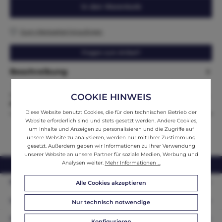
In den Warenkorb
Zum Merkzettel hinzufügen
Fragen zum Artikel?
Beschreibung
Sonnenvitrine um 1820 – Originale Biedermeier-Vitrine mit
spektakulärer Strahlensprosse | wohnfertig Höhe x Breite x Tie…
COOKIE HINWEIS
Mehr
Diese Website benutzt Cookies, die für den technischen Betrieb der
Website erforderlich sind und stets gesetzt werden. Andere Cookies,
um Inhalte und Anzeigen zu personalisieren und die Zugriffe auf
unsere Website zu analysieren, werden nur mit Ihrer Zustimmung
gesetzt. Außerdem geben wir Informationen zu Ihrer Verwendung
unserer Website an unsere Partner für soziale Medien, Werbung und
Analysen weiter.
Mehr Informationen ...
webshop@ifantik.at
0043 660 3230000
Persönliche Beratung
Alle Cookies akzeptieren
Unser Sortiment
Nur technisch notwendige
Informationen
Konfigurieren