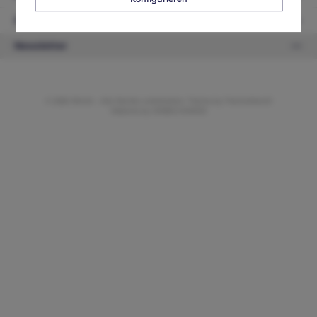
Zahlungsarten
Newsletter
© 2026 ifAntik - Alle Rechte vorbehalten. Theme by
ThemeWare®
Website by
WEBSCHMIEDE