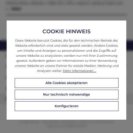
Maße:Höhe x Breite x Tiefe 115 x 100 x 44Zum Verkauf steht ein
c…
Mehr
COOKIE HINWEIS
Diese Website benutzt Cookies, die für den technischen Betrieb der
webshop@ifantik.at
0043 660 3230000
Website erforderlich sind und stets gesetzt werden. Andere Cookies,
um Inhalte und Anzeigen zu personalisieren und die Zugriffe auf
Persönliche Beratung
unsere Website zu analysieren, werden nur mit Ihrer Zustimmung
gesetzt. Außerdem geben wir Informationen zu Ihrer Verwendung
unserer Website an unsere Partner für soziale Medien, Werbung und
Unser Sortiment
Analysen weiter.
Mehr Informationen ...
Informationen
Alle Cookies akzeptieren
Zahlungsarten
Nur technisch notwendige
Newsletter
Konfigurieren
© 2026 ifAntik - Alle Rechte vorbehalten. Theme by
ThemeWare®
Website by
WEBSCHMIEDE