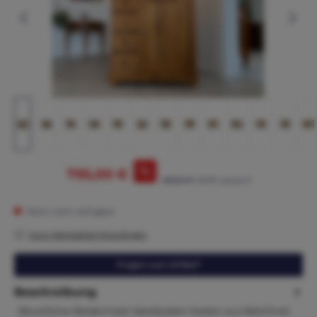
%
795,00 €
865,00 €*
(8.09% gespart)
Nicht mehr verfügbar
Zum Merkzettel hinzufügen
Fragen zum Artikel?
Beschreibung
Bäuerlicher Biedermeier Speiskasten Kasten aus Weichholz