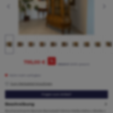
%
795,00 €
865,00 €*
(8.09% gespart)
Nicht mehr verfügbar
Zum Merkzettel hinzufügen
Fragen zum Artikel?
Beschreibung
Bücherschrank Barock Barockstil Vitrine Maße.Höhe x Breite x