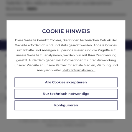
Tiefe192 x 130 x 40Zum Verkauf steht ein wunderschöner
Büchersc…
Mehr
COOKIE HINWEIS
Diese Website benutzt Cookies, die für den technischen Betrieb der
webshop@ifantik.at
0043 660 3230000
Website erforderlich sind und stets gesetzt werden. Andere Cookies,
um Inhalte und Anzeigen zu personalisieren und die Zugriffe auf
Persönliche Beratung
unsere Website zu analysieren, werden nur mit Ihrer Zustimmung
gesetzt. Außerdem geben wir Informationen zu Ihrer Verwendung
unserer Website an unsere Partner für soziale Medien, Werbung und
Unser Sortiment
Analysen weiter.
Mehr Informationen ...
Informationen
Alle Cookies akzeptieren
Zahlungsarten
Nur technisch notwendige
Newsletter
Konfigurieren
© 2026 ifAntik - Alle Rechte vorbehalten. Theme by
ThemeWare®
Website by
WEBSCHMIEDE