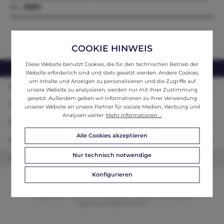
im…
Mehr
COOKIE HINWEIS
Diese Website benutzt Cookies, die für den technischen Betrieb der
webshop@ifantik.at
0043 660 3230000
Website erforderlich sind und stets gesetzt werden. Andere Cookies,
um Inhalte und Anzeigen zu personalisieren und die Zugriffe auf
Persönliche Beratung
unsere Website zu analysieren, werden nur mit Ihrer Zustimmung
gesetzt. Außerdem geben wir Informationen zu Ihrer Verwendung
Unser Sortiment
unserer Website an unsere Partner für soziale Medien, Werbung und
Analysen weiter.
Mehr Informationen ...
Informationen
Alle Cookies akzeptieren
Zahlungsarten
Nur technisch notwendige
Newsletter
Konfigurieren
© 2026 ifAntik - Alle Rechte vorbehalten. Theme by
ThemeWare®
Website by
WEBSCHMIEDE