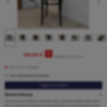
%
195,00 €
225,00 €*
(13.33% gespart)
Nicht mehr verfügbar
Zum Merkzettel hinzufügen
Fragen zum Artikel?
Beschreibung
Armlehnstuhl Stuhl im Amelie-Stil in Schwarz Maße:Höhe 78 x
53 x 41 x Sitzhöhe 46Zum Verkauf steht ein sehr schöner Stuhl