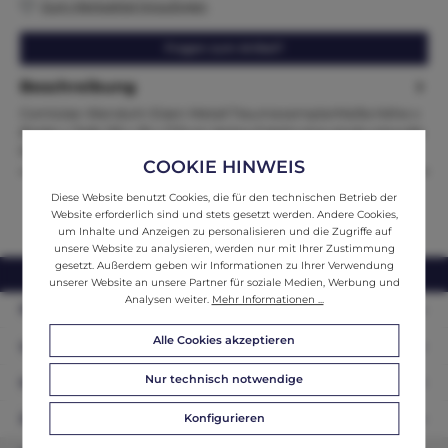
Zum Merkzettel hinzufügen
Fragen zum Artikel?
Beschreibung
Comtoise-Wanduhr Eisen Metall TraumexemplarMaße:Höhe x
Breite x Tiefe 155 x 35 x 17Zum Verkauf steht eine eindrucksvolle
fra…
Mehr
COOKIE HINWEIS
Diese Website benutzt Cookies, die für den technischen Betrieb der
Website erforderlich sind und stets gesetzt werden. Andere Cookies,
um Inhalte und Anzeigen zu personalisieren und die Zugriffe auf
unsere Website zu analysieren, werden nur mit Ihrer Zustimmung
gesetzt. Außerdem geben wir Informationen zu Ihrer Verwendung
webshop@ifantik.at
0043 660 3230000
unserer Website an unsere Partner für soziale Medien, Werbung und
Analysen weiter.
Mehr Informationen ...
Persönliche Beratung
Alle Cookies akzeptieren
Unser Sortiment
Nur technisch notwendige
Informationen
Konfigurieren
Zahlungsarten