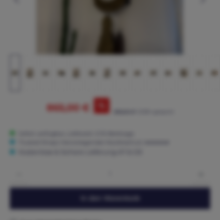
%
865,00 €
895,00 €*
(3.35% gespart)
Sofort verfügbar, Lieferzeit: 3-15 Werktage
Trusted Shops: Hervorragender Käuferschutz ★★★★★
Kostenlose & Sichere Lieferung AT & DE
Produkt Anzahl: Gib den gewünschten Wert ein oder benutze die Schaltflächen um die 
In den Warenkorb