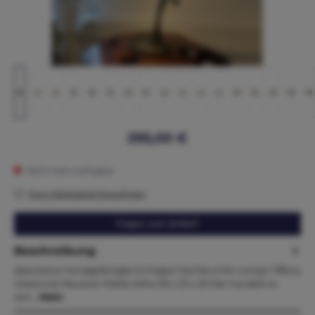
295,00 €
Nicht mehr verfügbar
Zum Merkzettel hinzufügen
Fragen zum Artikel?
Beschreibung
dekorative handgefertigte Echtglas Tischleuchte Lampe Tiffany
Glaskunst Klausner Maße:Höhe 39 x 23 x 23 Hier handelt es
sich…
Mehr