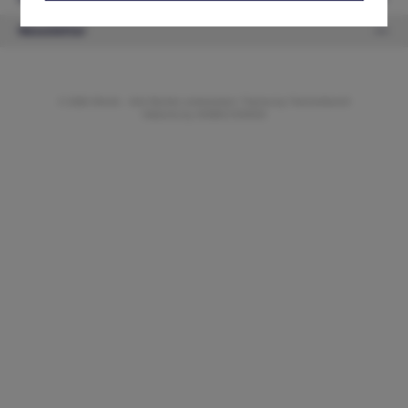
Newsletter
© 2026 ifAntik - Alle Rechte vorbehalten. Theme by
ThemeWare®
Website by
WEBSCHMIEDE