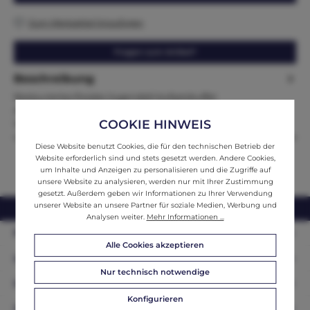
Zum Merkzettel hinzufügen
Fragen zum Artikel?
Beschreibung
Restauriertes florales Jugendstil Aufsatzbuffet
AltarschrankMaße:Höhe x Breite x Tiefe248 x 214 x 70 Zum
COOKIE HINWEIS
Verkauf steht ein s…
Mehr
Diese Website benutzt Cookies, die für den technischen Betrieb der
Website erforderlich sind und stets gesetzt werden. Andere Cookies,
um Inhalte und Anzeigen zu personalisieren und die Zugriffe auf
unsere Website zu analysieren, werden nur mit Ihrer Zustimmung
gesetzt. Außerdem geben wir Informationen zu Ihrer Verwendung
unserer Website an unsere Partner für soziale Medien, Werbung und
webshop@ifantik.at
0043 660 3230000
Analysen weiter.
Mehr Informationen ...
Persönliche Beratung
Alle Cookies akzeptieren
Unser Sortiment
Nur technisch notwendige
Informationen
Konfigurieren
Zahlungsarten