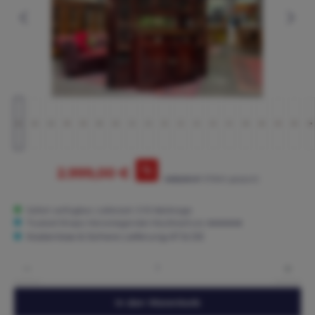
%
2.999,00 €
3.650,00 €*
(17.84% gespart)
Sofort verfügbar, Lieferzeit: 3-15 Werktage
Trusted Shops: Hervorragender Käuferschutz ★★★★★
Kostenlose & Sichere Lieferung AT & DE
Produkt Anzahl: Gib den gewünschten Wert ein oder benutze die Schaltflächen um die 
In den Warenkorb