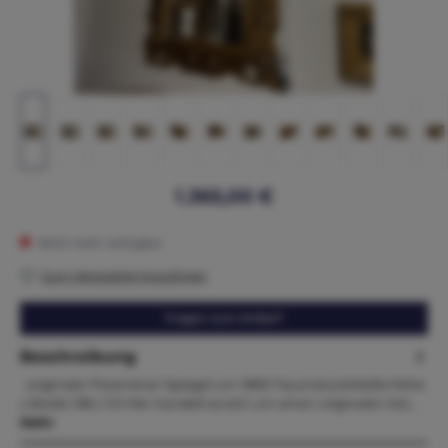
1.365,00 €
Nicht mehr verfügbar
Zum Merkzettel hinzufügen
Fragen zum Artikel?
Beschreibung
originaler Florentiner Spiegel um 1890 TraumstückMaße:Höhe
x Breite 138 x 112 Hier handelt es sich um einen originalen Hol…
Mehr