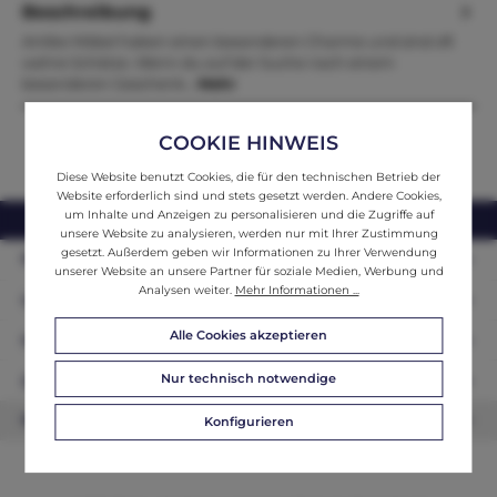
Beschreibung
Antike Möbel haben einen besonderen Charme und sind oft
wahre Schätze. Wenn du auf der Suche nach einem
besonderen Geschenk…
Mehr
COOKIE HINWEIS
Diese Website benutzt Cookies, die für den technischen Betrieb der
Website erforderlich sind und stets gesetzt werden. Andere Cookies,
um Inhalte und Anzeigen zu personalisieren und die Zugriffe auf
webshop@ifantik.at
0043 660 3230000
unsere Website zu analysieren, werden nur mit Ihrer Zustimmung
gesetzt. Außerdem geben wir Informationen zu Ihrer Verwendung
Persönliche Beratung
unserer Website an unsere Partner für soziale Medien, Werbung und
Analysen weiter.
Mehr Informationen ...
Unser Sortiment
Alle Cookies akzeptieren
Informationen
Nur technisch notwendige
Zahlungsarten
Newsletter
Konfigurieren