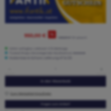
%
950,00 €
1.000,00 €*
(5% gespart)
Sofort verfügbar, Lieferzeit: 3-15 Werktage
Trusted Shops: Hervorragender Käuferschutz ★★★★★
Kostenlose & Sichere Lieferung AT & DE
Produkt Anzahl: Gib den gewünschten Wert ein oder benutze die Schaltflächen um die 
In den Warenkorb
Zum Merkzettel hinzufügen
Fragen zum Artikel?